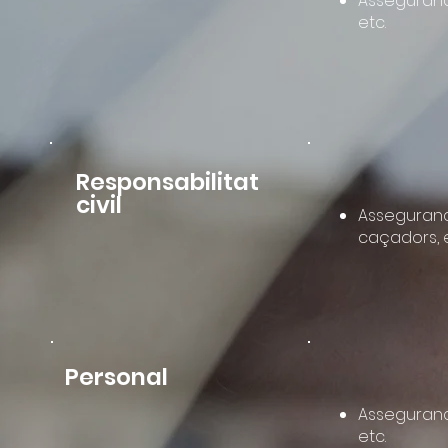
Assegurance
etc.
Responsabilitat
civil
Assegurance
caçadors, e
Personal
Assegurance
etc.