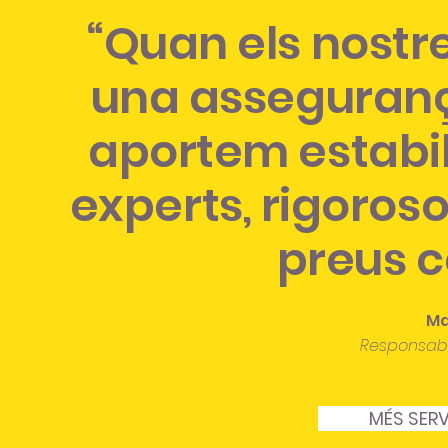
“Quan els nostr
una assegurança
aportem estabil
experts, rigoroso
preus c
Ma
Responsabl
MÉS SERV