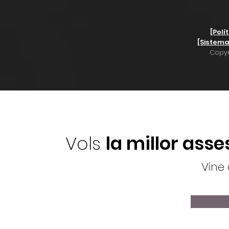
[Polí
[Sistema
Copyr
Vols
la millor asse
Vine 