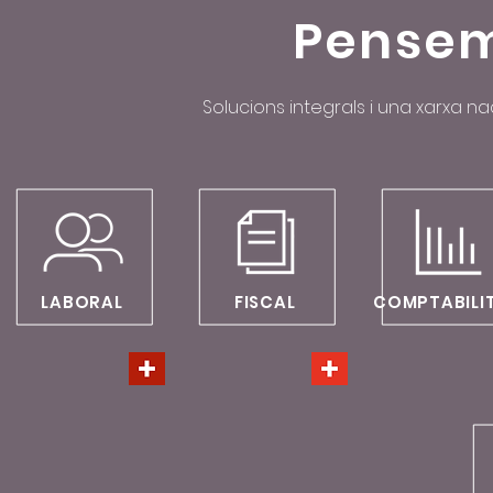
Pensem
Solucions integrals i una xarxa na
LABORAL
FISCAL
COMPT
ABILI