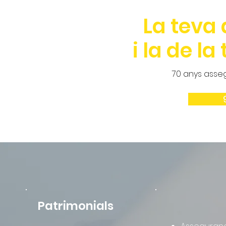
La teva
i la de l
70 anys assegu
Patrimonials