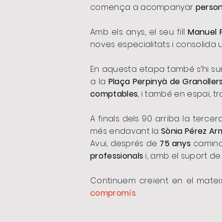
comença a acompanyar
person
Amb els anys, el seu fill
Manuel 
noves especialitats i consolida
En aquesta etapa també s’hi s
a la
Plaça Perpinyà de Granoller
comptables
, i també en espai, t
A finals dels 90 arriba la terc
més endavant la
Sònia Pérez Ar
Avui, després de
75 anys
caminan
professionals
i, amb el suport d
Continuem creient en el mateix
compromís
.