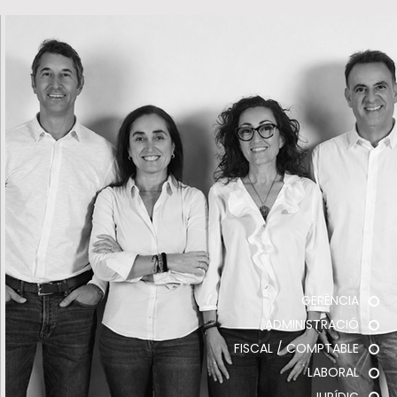
GERÈNCIA
ADMINISTRACIÓ
FISCAL / COMPTABLE
LABORAL
JURÍDIC