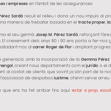
es i empreses
en l’àmbit de les assegurances.
Pérez Sardà
recull el relleu i dona un nou impuls al pr
 una manera de treballar basada en el
tracte proper, la
uma el seu germà
Josep M. Pérez Sardà
, reforçant l’àr
s
. El creixement dels anys 80 i 90 ens porta a fer-nos
raslladant-nos al
carrer Roger de Flor
i ampliant progress
era generació, amb la incorporació de la
Gemma Pérez
mengol
, creant nous departaments com el
jurídic
o el 
t al costat de clients que sovint ja són part de la no
e l’associació de despatxos
Iustime
, oferim servei arreu
 que ens ha fet arribar fins aquí:
estar a prop, escol