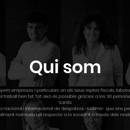
Qui som
 empreses i particulars en els seus reptes fiscals, laborals
 i el treball ben fet. Tot això és possible gràcies a les 30 per
Sardà.
 nacional i internacional de despatxos -Iustime- que ens pe
ent normatiu i el respecte a la societat a través dels nostres