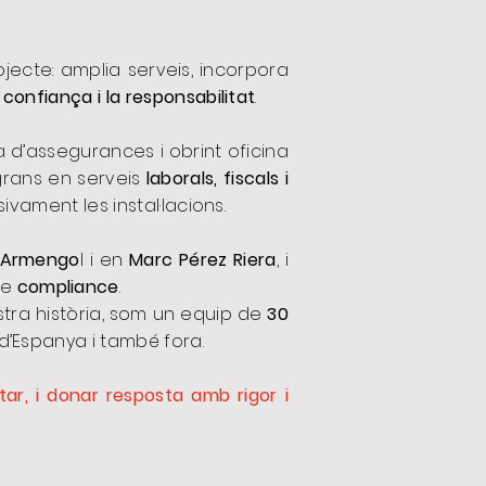
ojecte: amplia serveis, incorpora
 confiança i la responsabilitat
.
ea d’assegurances i obrint oficina
 grans en serveis
laborals, fiscals i
ivament les instal·lacions.
 Armengo
l i en
Marc Pérez Riera
, i
de
compliance
.
stra història, som un equip de
30
 d’Espanya i també fora.
tar, i donar resposta amb rigor i