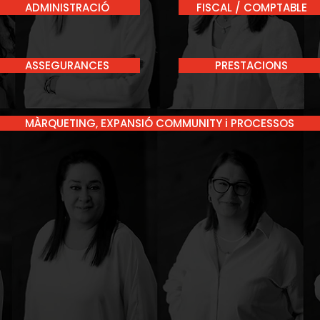
ADMINISTRACIÓ
FISCAL / COMPTABLE
ASSEGURANCES
PRESTACIONS
MÀRQUETING, EXPANSIÓ COMMUNITY i PROCESSOS