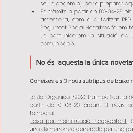
se. Us podem ajudar a preparar a
Els tràmits a partir de l’01-04-23 el
assessoria, com a autoritzat RE
Seguretat Social. Nosaltres farem tot
us comunicarem la situació de b
comunicació. 
No és  aquesta la única noveta
Coneixes els 3 nous subtipus de baixa 
La Llei Orgànica 1/2023 ha modificat la
partir de 01-06-23 creant 3 nous s
temporal:
Baixa per menstruació incapacitant
: 
una dismenorrea generada per una pat