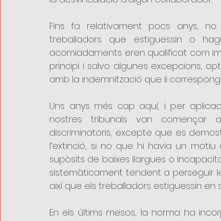
Fins fa relativament pocs anys, no
treballadors que estiguessin o hag
acomiadaments eren qualificat com imp
principi i salvo algunes excepcions, op
amb la indemnització que li correspong
Uns anys més cap aquí, i per aplicació
nostres tribunals van començar 
discriminatoris, excepte que es demost
l’extinció, si no que hi havia un motiu 
supòsits de baixes llargues o incapaci
sistemàticament tendent a perseguir le
així que els treballadors estiguessin en si
En els últims mesos, la norma
 ha inco