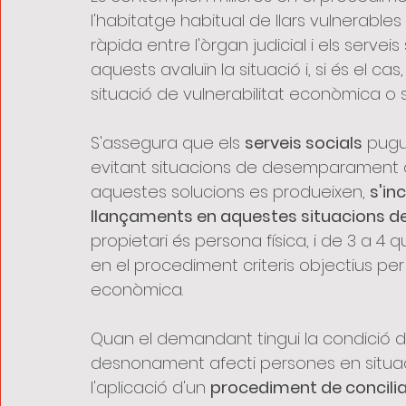
l'habitatge habitual de llars vulnerable
ràpida entre l'òrgan judicial i els serve
aquests avaluïn la situació i, si és el 
situació de vulnerabilitat econòmica o s
S'assegura que els 
serveis socials
 pugu
evitant situacions de desemparament a
aquestes solucions es produeixen, 
s'in
llançaments en aquestes situacions de 
propietari és persona física, i de 3 a 4 
en el procediment criteris objectius per a
econòmica.
Quan el demandant tingui la condició d
desnonament afecti persones en situació
l'aplicació d'un 
procediment de concilia