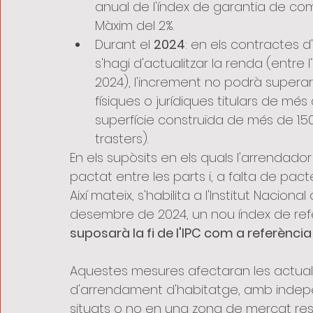
anual de l'índex de garantia de com
Màxim del 2%.
Durant el 
2024
: en els contractes 
s'hagi d'actualitzar la renda (entre
2024), l'increment no podrà superar
físiques o jurídiques titulars de mé
superfície construïda de més de 1.500
trasters).
En els supòsits en els quals l'arrendador
pactat entre les parts i, a falta de pac
Així mateix, s'habilita a l'Institut Nacional
desembre de 2024, un nou índex de referè
suposarà la fi de l'IPC com a referència
Aquestes mesures afectaran les actuali
d'arrendament d'habitatge, amb indepe
situats o no en una zona de mercat resi