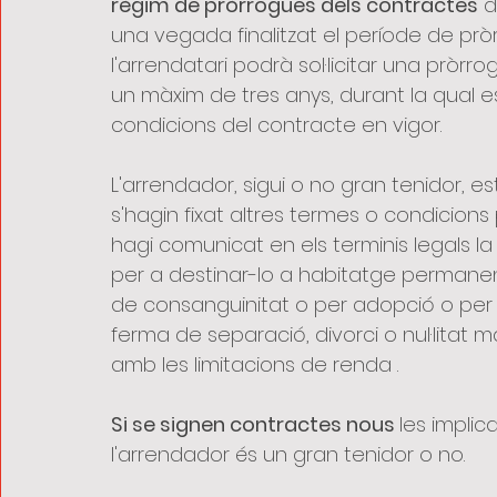
règim de pròrrogues dels contractes
 
una vegada finalitzat el període de pròr
l'arrendatari podrà sol·licitar una pròrr
un màxim de tres anys, durant la qual e
condicions del contracte en vigor.
L'arrendador, sigui o no gran tenidor, e
s'hagin fixat altres termes o condicions
hagi comunicat en els terminis legals la
per a destinar-lo a habitatge permanent 
de consanguinitat o per adopció o per 
ferma de separació, divorci o nul·litat 
amb les limitacions de renda .
Si se signen contractes nous 
les implic
l'arrendador és un gran tenidor o no.