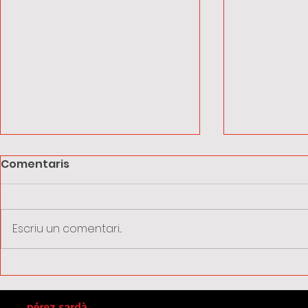
Comentaris
Escriu un comentari...
Vacances d'estiu:
La taxa d
recorda sol·licitar els
passa a se