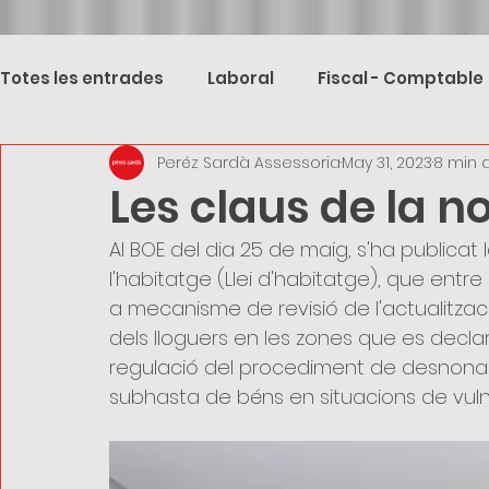
Totes les entrades
Laboral
Fiscal - Comptable
Peréz Sardà Assessoria
May 31, 2023
8 min 
Les claus de la n
Al BOE del dia 25 de maig, s'ha publicat l
l'habitatge (Llei d'habitatge), que entre
a mecanisme de revisió de l'actualitzaci
dels lloguers en les zones que es decla
regulació del procediment de desnoname
subhasta de béns en situacions de vulner