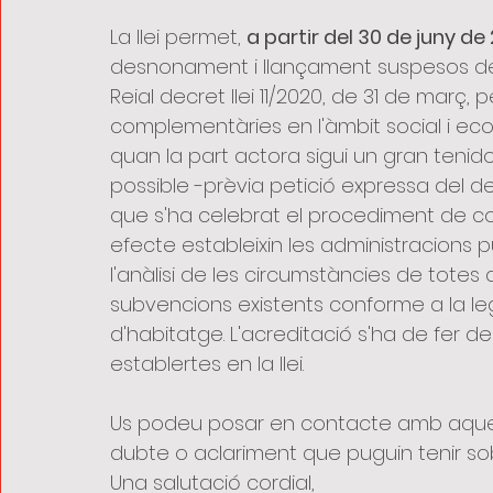
La llei permet, 
a partir del 30 de juny de
desnonament i llançament suspesos de co
Reial decret llei 11/2020, de 31 de març
complementàries en l'àmbit social i econ
quan la part actora sigui un gran teni
possible -prèvia petició expressa del 
que s'ha celebrat el procediment de co
efecte estableixin les administracions
l'anàlisi de les circumstàncies de totes d
subvencions existents conforme a la le
d'habitatge. L'acreditació s'ha de fer d
establertes en la llei.
Us podeu posar en contacte amb aques
dubte o aclariment que puguin tenir so
Una salutació cordial,