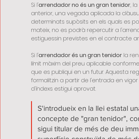
Si l'
arrendador no és un gran tenidor
, l
anterior, una vegada aplicada la clàusu
determinats supòsits en els quals es po
mateix, no es podrà repercutir a l'arr
estiguessin previstes en el contracte an
Si l'
arrendador és un gran tenidor
 la re
límit màxim del preu aplicable conforme
que es publiqui en un futur. Aquesta reg
formalitzin a partir de l'entrada en vigo
d'índexs estigui aprovat.
S'introdueix en la llei estatal u
concepte de "gran tenidor", com
sigui titular de més de deu imm
superfície construïda de més de