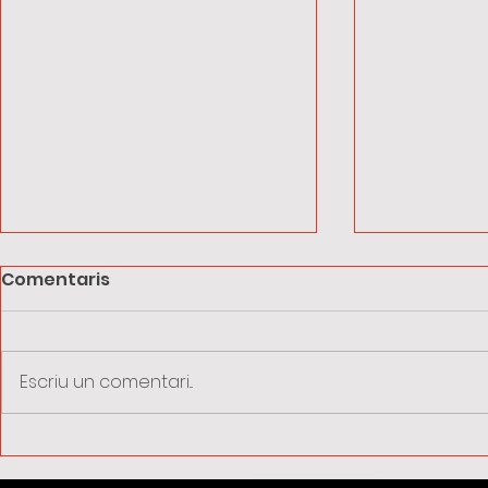
Comentaris
Escriu un comentari...
Vacances d'estiu:
La taxa d
recorda sol·licitar els
passa a se