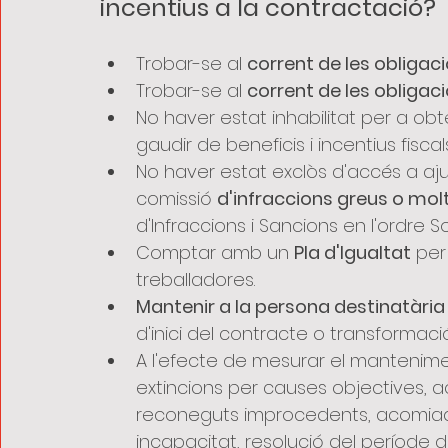
incentius a la contractació?
Trobar-se al 
corrent de les obligaci
Trobar-se al 
corrent de les obligac
No haver estat inhabilitat per a obt
gaudir de beneficis i incentius fisca
No haver estat exclòs d'accés a aju
comissió 
d'infraccions greus o mol
d'Infraccions i Sancions en l'ordre So
Comptar amb un 
Pla d'Igualtat
 pe
treballadores.
Mantenir a la persona destinatària
d'inici del contracte o transformació
A l'efecte de mesurar el mantenime
extincions per causes objectives, a
reconeguts improcedents, acomiadame
incapacitat, resolució del període 