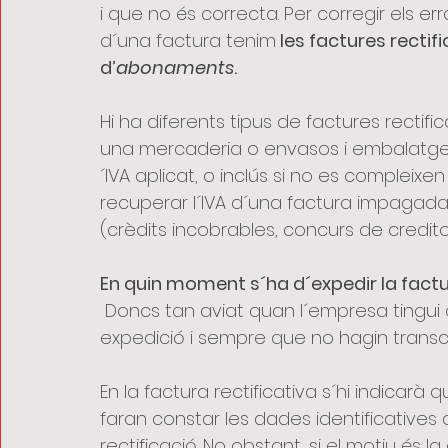
i que no és correcta. Per corregir els e
d´una factura tenim
 les factures rect
d’
abonaments
.
Hi ha diferents tipus de factures rectifi
una mercaderia o envasos i embalatges, 
´IVA aplicat, o inclús si no es compleixen
recuperar l´IVA d´una factura impagada
(crèdits incobrables, concurs de creditor
En quin moment s´ha d´expedir la factu
 Doncs tan aviat quan l´empresa tingui constància dels fets que obliguen a la seva 
expedició i sempre que no hagin transc
En la factura rectificativa s´hi indicarà q
faran constar les dades identificatives d
rectificació. No obstant, si el motiu és