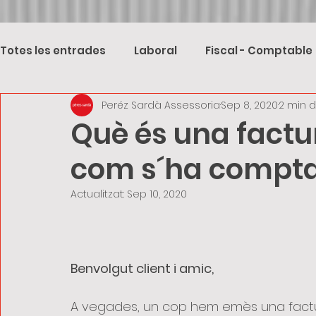
Totes les entrades
Laboral
Fiscal - Comptable
Peréz Sardà Assessoria
Sep 8, 2020
2 min d
Què és una factur
com s´ha comptab
Actualitzat:
Sep 10, 2020
Benvolgut client i amic, 
A vegades, un cop hem emès una factu