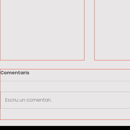
Comentaris
Escriu un comentari...
Vacances d'estiu:
La taxa d
recorda sol·licitar els
passa a se