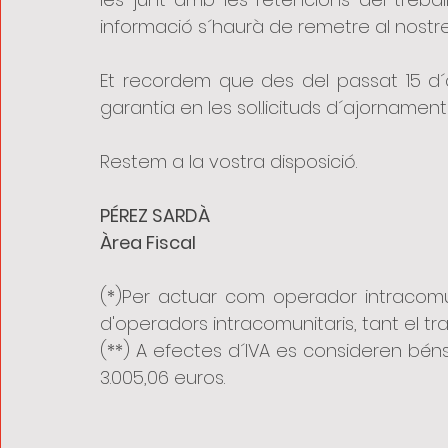
informació s´haurà de remetre al nostr
Et recordem que des del passat 15 d´abr
garantia en les sol.licituds d´ajorname
Restem a la vostra disposició. 
PÉREZ SARDÀ
Àrea Fiscal
(*)Per actuar com operador intracomun
d'operadors intracomunitaris, tant el tr
(**) A efectes d´IVA es consideren béns 
3.005,06 euros.