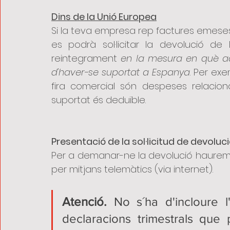
Dins de la Unió Europea
Si la teva empresa rep factures emeses 
es podrà sol·licitar la devolució de
reintegrament 
en la mesura en què aq
d'haver-se suportat a Espanya
. Per exe
fira comercial són despeses relacionad
suportat és deduïble.
Presentació de la sol·licitud de devoluc
Per a demanar-ne la devolució haurem 
per mitjans telemàtics (via internet). 
Atenció. 
No s´ha d'incloure l
declaracions trimestrals que