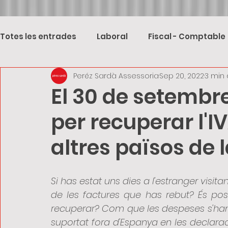
Totes les entrades
Laboral
Fiscal - Comptable
Peréz Sardà Assessoria
Sep 20, 2022
3 min 
El 30 de setembre 
per recuperar l'I
altres països de l
Si has estat uns dies a l'estranger visita
de les factures que has rebut? És possi
recuperar? Com que les despeses s'han r
suportat fora d'Espanya en les declaraci