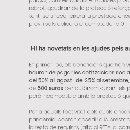
parcial, com els basats en causes prod
rebrot, gaudiran de la protecció reforçad
tant  se'ls reconeixerà la prestació enc
previ i se'ls aplicarà el comptador a 0.
Hi ha novetats en les ajudes pels 
En primer lloc, els beneficiaris que han 
hauran de pagar les cotitzacions socials
del 50% a l'agost i del 25% al setembre,
de 
500 euros
 per autònom durant els p
però incompatible amb la prestació q
Per a aquells l'activitat dels quals enc
pandèmia, podran accedir a la prestaci
la resta de requisits (alta al RETA; al 