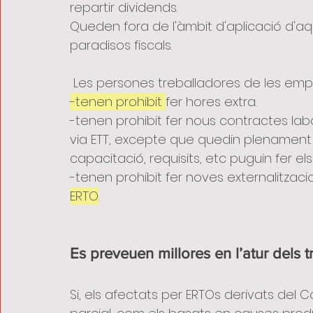
repartir dividends.
Queden fora de l'àmbit d'aplicació d'aq
paradisos fiscals.
 Les persones treballadores de les emp
-tenen prohibit 
fer hores extra. 
-tenen prohibit fer nous contractes labor
via ETT, excepte que quedin plenament ju
capacitació, requisits, etc puguin fer el
-tenen prohibit fer noves externalitzacio
ERTO
.
Es preveuen millores en l’atur dels 
Si, els afectats per ERTOs derivats del C