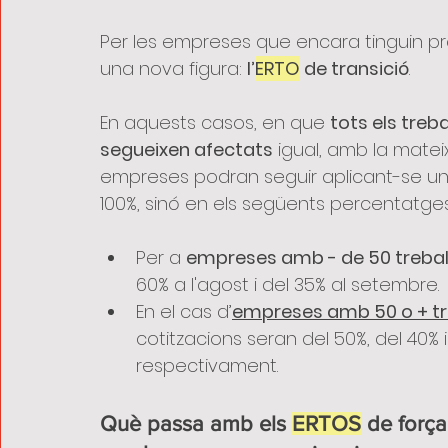
Per les empreses que encara tinguin prob
una nova figura: 
l’
ERTO
 de transició
.
En aquests casos, en que 
tots els treb
segueixen afectats
 igual, amb la matei
empreses podran seguir aplicant-se una 
100%, sinó en els següents percentatge
Per a 
empreses amb - de 50 trebal
60% a l'agost i del 35% al setembre.
En el cas d’
empreses amb 50 o + tr
cotitzacions seran del 50%, del 40% i 
respectivament.
Què passa amb els 
ERTOS
 de forç