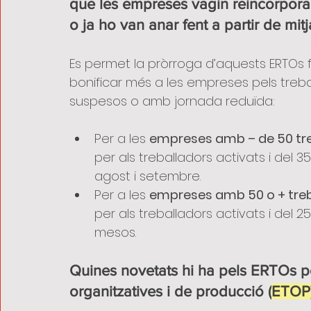
que les empreses vagin reincorporant 
o ja ho van anar fent a partir de mi
Es permet la pròrroga d’aquests ERTOs fi
bonificar més a les empreses pels treb
suspesos o amb jornada reduïda:
Per a les 
empreses amb – de 50 tr
per als treballadors activats i del 3
agost i setembre.
Per a les 
empreses amb 50 o + treb
per als treballadors activats i del 2
mesos.
Quines novetats hi ha pels ERTOs p
organitzatives i de producció (
ETOP