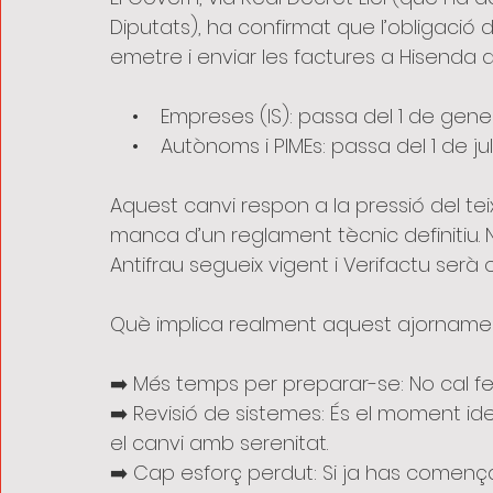
Diputats), ha confirmat que l’obligació 
emetre i enviar les factures a Hisenda
    •    Empreses (IS): passa del 1 de ge
    •    Autònoms i PIMEs: passa del 1 de ju
Aquest canvi respon a la pressió del teix
manca d’un reglament tècnic definitiu. N
Antifrau segueix vigent i Verifactu serà o
Què implica realment aquest ajorname
➡️ Més temps per preparar-se: No cal fe
➡️ Revisió de sistemes: És el moment ide
el canvi amb serenitat.
➡️ Cap esforç perdut: Si ja has comença