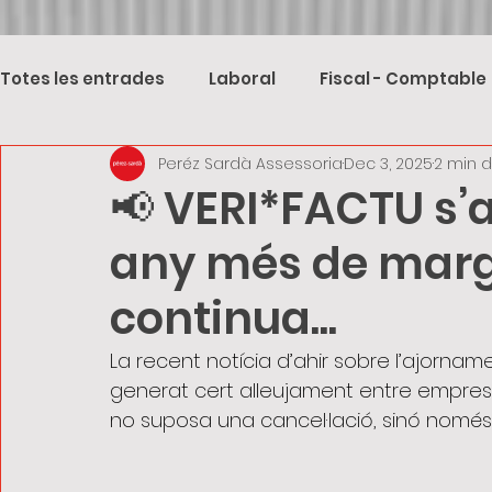
Totes les entrades
Laboral
Fiscal - Comptable
Peréz Sardà Assessoria
Dec 3, 2025
2 min d
📢 VERI*FACTU s’a
any més de marge
continua...
La recent notícia d’ahir sobre l’ajorname
generat cert alleujament entre empresa
no suposa una cancel·lació, sinó només