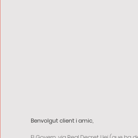
Benvolgut client i amic, 
El Govern, via Real Decret Llei (que ha