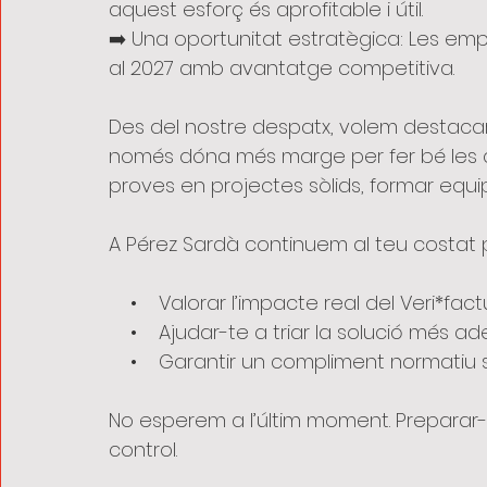
aquest esforç és aprofitable i útil.
➡️ Una oportunitat estratègica: Les em
al 2027 amb avantatge competitiva.
Des del nostre despatx, volem destacar 
només dóna més marge per fer bé les c
proves en projectes sòlids, formar equip
A Pérez Sardà continuem al teu costat 
    •    Valorar l’impacte real del Veri*fac
    •    Ajudar-te a triar la solució més
    •    Garantir un compliment normatiu
No esperem a l’últim moment. Preparar-s
control.