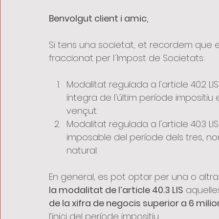
Benvolgut client i amic, 
Si tens una societat, et recordem que
fraccionat per l´Impost de Societats:
Modalitat regulada a l'article 40.2 
íntegra de l'últim període impositiu 
vençut.
Modalitat regulada a l'article 40.3 
imposable del període dels tres, n
natural.
En general, es pot optar per una o altra
la modalitat de l’article 40.3 LIS
 aquelle
de la xifra de negocis superior a 6 mili
l’inici del període impositiu.