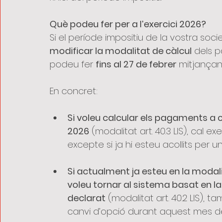
Què podeu fer per a l’exercici 2026?
Si el període impositiu de la vostra soci
modificar la modalitat de càlcul
 dels 
podeu fer 
fins al 27 de febrer
 mitjançan
En concret:
Si voleu calcular els pagaments a c
2026
 (modalitat art. 40.3 LIS), cal 
excepte si ja hi esteu acollits per 
Si actualment ja esteu en la modalit
voleu tornar al sistema basat en la 
declarat
 (modalitat art. 40.2 LIS),
canvi d’opció durant aquest mes de