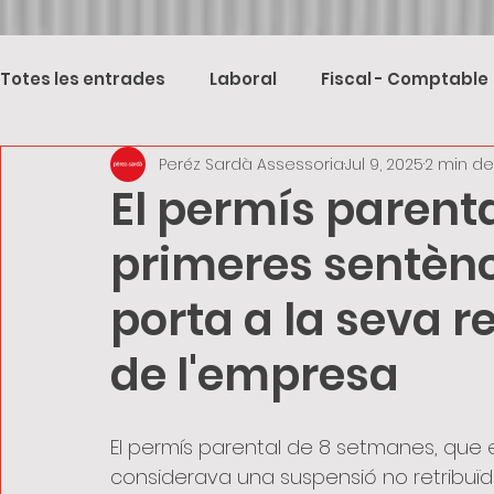
Totes les entrades
Laboral
Fiscal - Comptable
Peréz Sardà Assessoria
Jul 9, 2025
2 min de
El permís parent
primeres sentènc
porta a la seva r
de l'empresa
El permís parental de 8 setmanes, que es
considerava una suspensió no retribuï