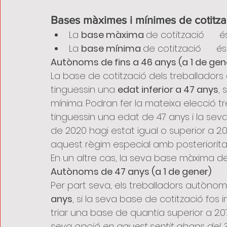
Bases màximes i mínimes de cotitza
La 
base màxima 
de cotització      
La 
base mínima 
de cotització      
Autònoms de fins a 46 anys (a 1 de gen
La base de cotització dels treballadors
tinguessin una 
edat inferior a 47 anys
, 
mínima. Podran fer la mateixa elecció
tinguessin una edat de 47 anys i la se
de 2020 hagi estat igual o superior a 2
aquest règim especial amb posteriorita
En un altre cas, la seva base màxima de
Autònoms de 47 anys (a 1 de gener)
Per part seva, els treballadors autònoms
anys
, si la seva base de cotització fos 
triar una base de quantia superior a 2.
seva opció en aquest sentit abans del 3