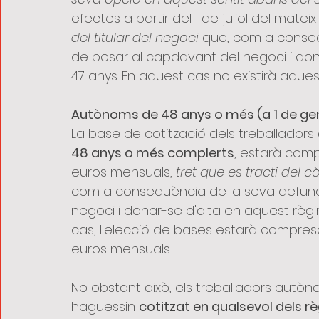
efectes a partir del 1 de juliol del mateix
del titular del negoci
 que, com a conseq
de posar al capdavant del negoci i don
47 anys. En aquest cas no existirà aquest
Autònoms de 48 anys o més (a 1 de ge
La base de cotització dels treballadors
48 anys o més complerts
, estarà compr
euros mensuals, 
tret que es tracti del c
com a conseqüència de la seva defunci
negoci i donar-se d'alta en aquest règ
cas, l'elecció de bases estarà compresa 
euros mensuals.
No obstant això, els treballadors autò
haguessin 
cotitzat en qualsevol dels r